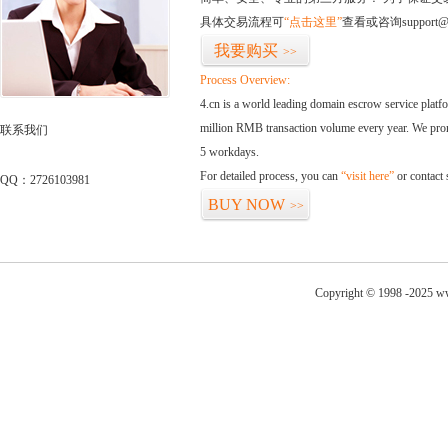
具体交易流程可
“点击这里”
查看或咨询support@
我要购买
>>
Process Overview:
4.cn is a world leading domain escrow service plat
million RMB transaction volume every year. We promi
联系我们
5 workdays.
For detailed process, you can
“visit here”
or contact
QQ：2726103981
BUY NOW
>>
Copyright © 1998 -2025 ww