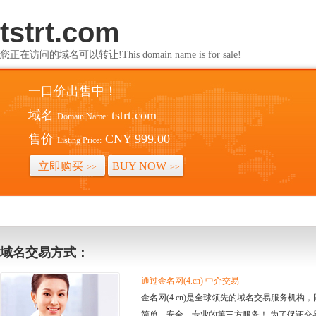
tstrt.com
您正在访问的域名可以转让!This domain name is for sale!
一口价出售中！
域名
tstrt.com
Domain Name:
售价
CNY 999.00
Listing Price:
立即购买
BUY NOW
>>
>>
域名交易方式：
通过金名网(4.cn) 中介交易
金名网(4.cn)是全球领先的域名交易服务机
简单、安全、专业的第三方服务！ 为了保证交